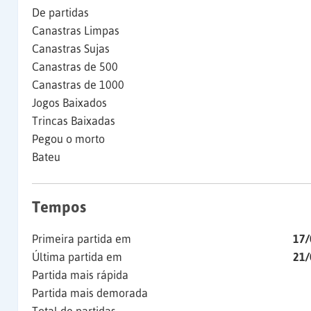
De partidas
Canastras Limpas
Canastras Sujas
Canastras de 500
Canastras de 1000
Jogos Baixados
Trincas Baixadas
Pegou o morto
Bateu
Tempos
Primeira partida em
17/
Última partida em
21/
Partida mais rápida
Partida mais demorada