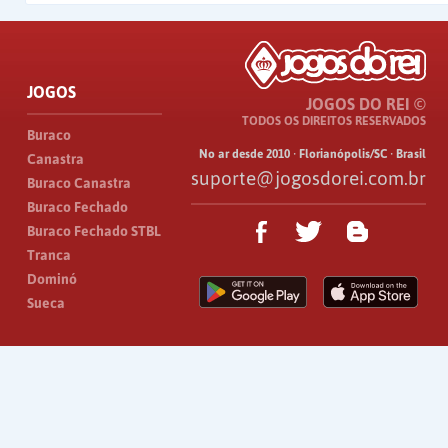
JOGOS
JOGOS DO REI ©
TODOS OS DIREITOS RESERVADOS
Buraco
No ar desde 2010 · Florianópolis/SC · Brasil
Canastra
suporte@jogosdorei.com.br
Buraco Canastra
Buraco Fechado
Buraco Fechado STBL
Tranca
Dominó
Sueca