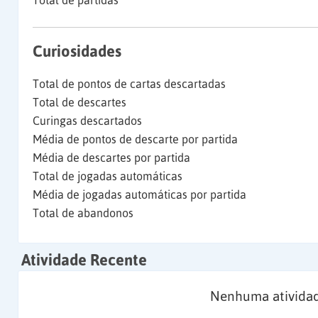
Total de partidas
Curiosidades
Total de pontos de cartas descartadas
Total de descartes
Curingas descartados
Média de pontos de descarte por partida
Média de descartes por partida
Total de jogadas automáticas
Média de jogadas automáticas por partida
Total de abandonos
Atividade Recente
Nenhuma atividad