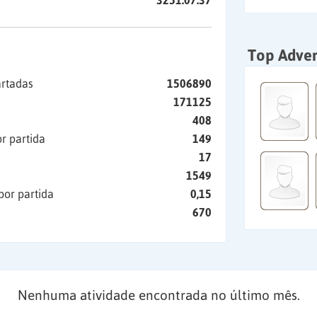
3251:07:37
Top Adver
artadas
1506890
171125
408
r partida
149
17
1549
por partida
0,15
670
Nenhuma atividade encontrada no último mês.