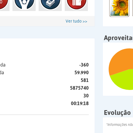
Ver tudo >>
Aproveit
ida
-360
da
59.990
581
5875740
30
00:19:18
Evolução
*Informações nã