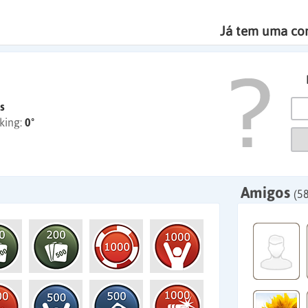
Já tem uma co
s
king:
0º
Amigos
(58