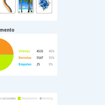
amento
Vitórias
4535
45%
Derrotas
5547
55%
Empates
25
0%
•
o calculadas.
Desempenho
Ranking