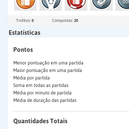
Troféus:
0
Conquistas:
20
Estatísticas
Pontos
Menor pontuação em uma partida
Maior pontuação em uma partida
Média por partida
Soma em todas as partidas
Média por minuto de partida
Média de duração das partidas
Quantidades Totais