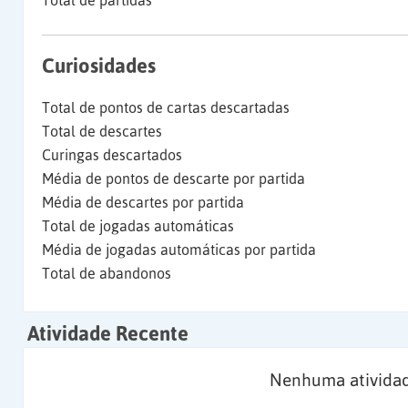
Total de partidas
Curiosidades
Total de pontos de cartas descartadas
Total de descartes
Curingas descartados
Média de pontos de descarte por partida
Média de descartes por partida
Total de jogadas automáticas
Média de jogadas automáticas por partida
Total de abandonos
Atividade Recente
Nenhuma atividad