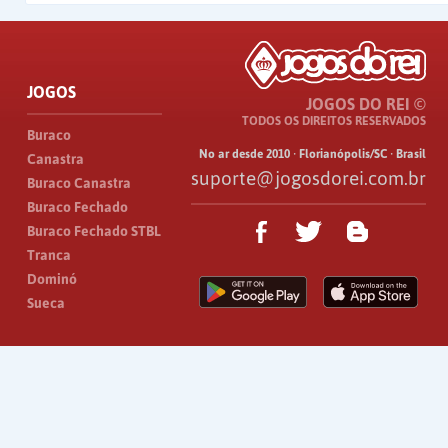
JOGOS
JOGOS DO REI ©
TODOS OS DIREITOS RESERVADOS
Buraco
No ar desde 2010 · Florianópolis/SC · Brasil
Canastra
suporte@jogosdorei.com.br
Buraco Canastra
Buraco Fechado
Buraco Fechado STBL
Tranca
Dominó
Sueca