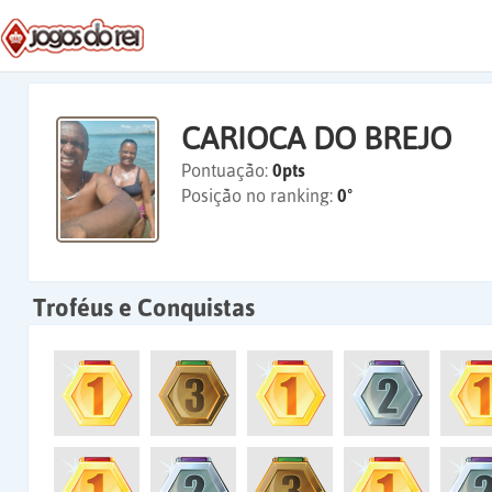
CARIOCA DO BREJO
Pontuação:
0pts
Posição no ranking:
0º
Troféus e Conquistas