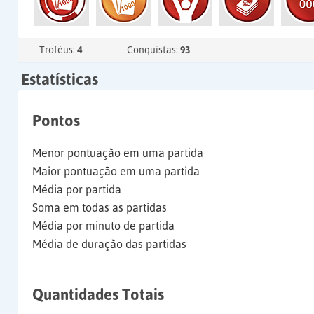
Troféus:
4
Conquistas:
93
Estatísticas
Pontos
Menor pontuação em uma partida
Maior pontuação em uma partida
Média por partida
Soma em todas as partidas
Média por minuto de partida
Média de duração das partidas
Quantidades Totais