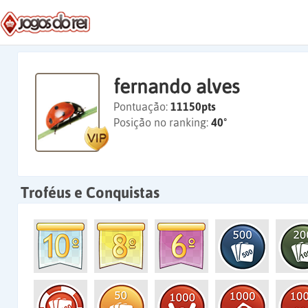
fernando alves
Pontuação:
11150pts
Posição no ranking:
40º
Troféus e Conquistas