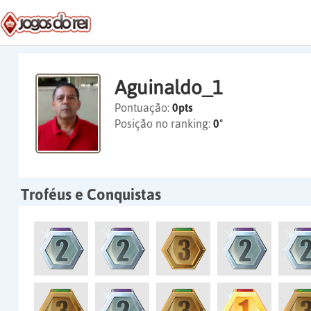
Aguinaldo_1
Pontuação:
0pts
Posição no ranking:
0º
Troféus e Conquistas