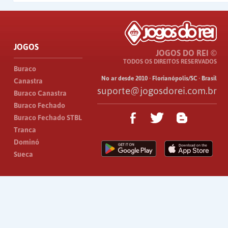
JOGOS
JOGOS DO REI ©
TODOS OS DIREITOS RESERVADOS
Buraco
No ar desde 2010 · Florianópolis/SC · Brasil
Canastra
suporte@jogosdorei.com.br
Buraco Canastra
Buraco Fechado
Buraco Fechado STBL
Tranca
Dominó
Sueca