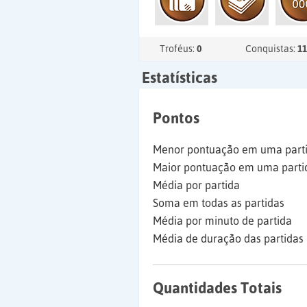
Troféus:
0
Conquistas:
11
Estatísticas
Pontos
Menor pontuação em uma part
Maior pontuação em uma parti
Média por partida
Soma em todas as partidas
Média por minuto de partida
Média de duração das partidas
Quantidades Totais