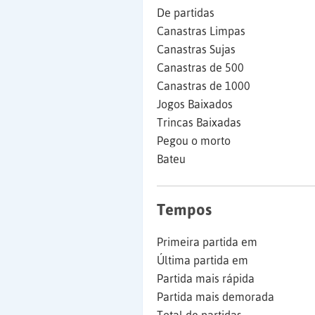
De partidas
Canastras Limpas
Canastras Sujas
Canastras de 500
Canastras de 1000
Jogos Baixados
Trincas Baixadas
Pegou o morto
Bateu
Tempos
Primeira partida em
Última partida em
Partida mais rápida
Partida mais demorada