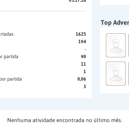
05:17:18
Top Adver
artadas
1625
194
-
r partida
90
11
1
por partida
0,06
3
Nenhuma atividade encontrada no último mês.