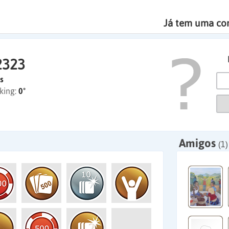
Já tem uma co
2323
s
king:
0º
Amigos
(1)