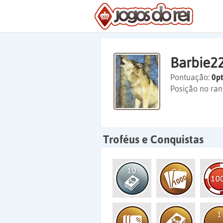
Barbie2
Pontuação:
0pt
Posição no ran
Troféus e Conquistas