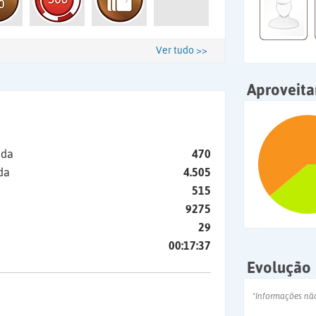
Ver tudo >>
Aproveit
ida
470
da
4.505
515
9275
29
00:17:37
Evolução
*Informações nã