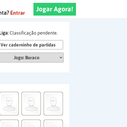
Jogar Agora!
nta?
Entrar
Liga:
Classificação pendente.
Ver caderninho de partidas