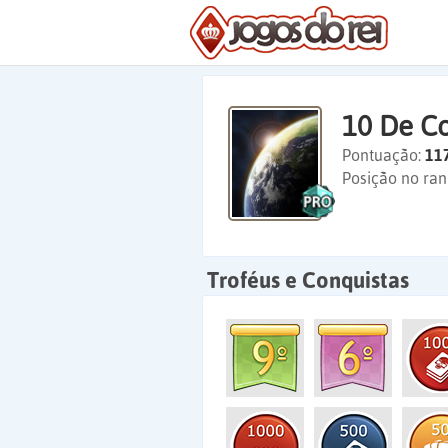
10 De C
Pontuação:
11
Posição no ran
Troféus e Conquistas