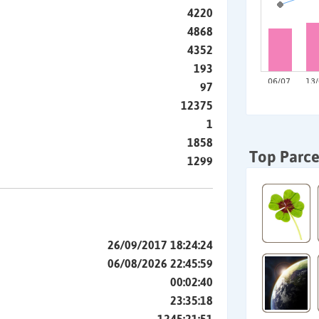
4220
4868
4352
193
97
12375
1
1858
Top Parce
1299
26/09/2017 18:24:24
06/08/2026 22:45:59
00:02:40
23:35:18