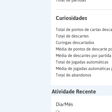
Total de partidas
Curiosidades
Total de pontos de cartas desc
Total de descartes
Curingas descartados
Média de pontos de descarte po
Média de descartes por partida
Total de jogadas automáticas
Média de jogadas automáticas 
Total de abandonos
Atividade Recente
Dia/Mês