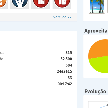
Ver tudo >>
Aproveit
ida
-315
da
52.500
584
2462615
33
00:17:42
Evolução