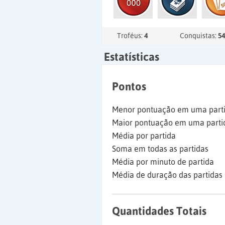
Troféus:
4
Conquistas:
54
Estatísticas
Pontos
Menor pontuação em uma part
Maior pontuação em uma parti
Média por partida
Soma em todas as partidas
Média por minuto de partida
Média de duração das partidas
Quantidades Totais