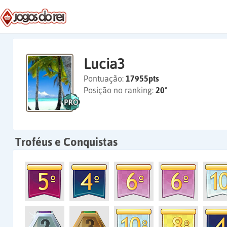
Lucia3
Pontuação:
17955pts
Posição no ranking:
20º
Troféus e Conquistas