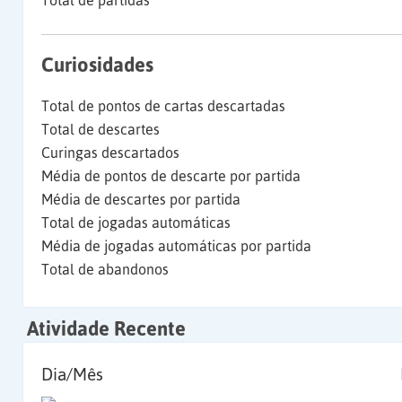
Total de partidas
Curiosidades
Total de pontos de cartas descartadas
Total de descartes
Curingas descartados
Média de pontos de descarte por partida
Média de descartes por partida
Total de jogadas automáticas
Média de jogadas automáticas por partida
Total de abandonos
Atividade Recente
Dia/Mês