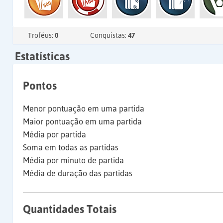
Troféus:
0
Conquistas:
47
Estatísticas
Pontos
Menor pontuação em uma partida
Maior pontuação em uma partida
Média por partida
Soma em todas as partidas
Média por minuto de partida
Média de duração das partidas
Quantidades Totais