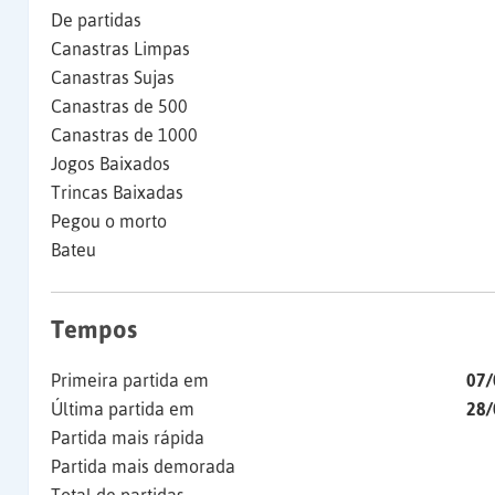
De partidas
Canastras Limpas
Canastras Sujas
Canastras de 500
Canastras de 1000
Jogos Baixados
Trincas Baixadas
Pegou o morto
Bateu
Tempos
Primeira partida em
07/
Última partida em
28/
Partida mais rápida
Partida mais demorada