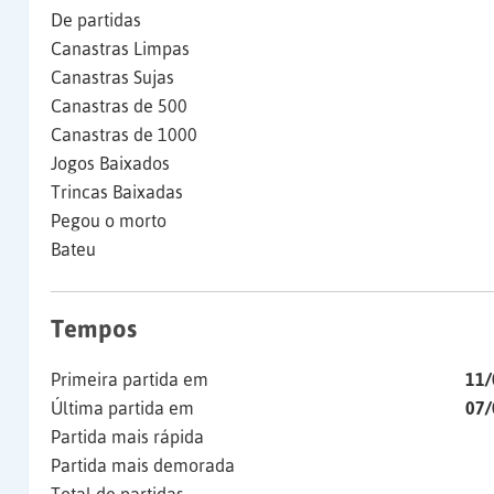
De partidas
Canastras Limpas
Canastras Sujas
Canastras de 500
Canastras de 1000
Jogos Baixados
Trincas Baixadas
Pegou o morto
Bateu
Tempos
Primeira partida em
11/
Última partida em
07/
Partida mais rápida
Partida mais demorada