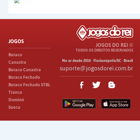
JOGOS
JOGOS DO REI ©
TODOS OS DIREITOS RESERVADOS
Buraco
No ar desde 2010 · Florianópolis/SC · Brasil
Canastra
suporte@jogosdorei.com.br
Buraco Canastra
Buraco Fechado
Buraco Fechado STBL
Tranca
Dominó
Sueca