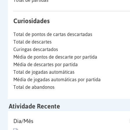
Total de partidas
Curiosidades
Total de pontos de cartas descartadas
Total de descartes
Curingas descartados
Média de pontos de descarte por partida
Média de descartes por partida
Total de jogadas automáticas
Média de jogadas automáticas por partida
Total de abandonos
Atividade Recente
Dia/Mês