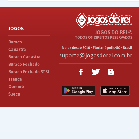
JOGOS
JOGOS DO REI ©
TODOS OS DIREITOS RESERVADOS
Buraco
No ar desde 2010 · Florianópolis/SC · Brasil
Canastra
suporte@jogosdorei.com.br
Buraco Canastra
Buraco Fechado
Buraco Fechado STBL
Tranca
Dominó
Sueca