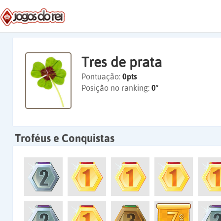
Tres de prata
Pontuação:
0pts
Posição no ranking:
0º
Troféus e Conquistas