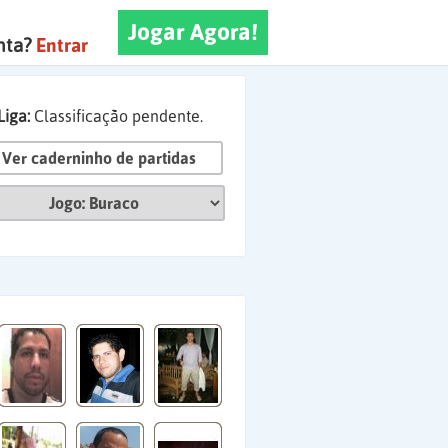
Jogar Agora!
nta?
Entrar
Liga:
Classificação pendente.
Ver caderninho de partidas