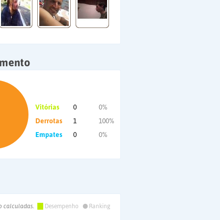
amento
Vitórias
0
0%
Derrotas
1
100%
Empates
0
0%
•
o calculadas.
Desempenho
Ranking