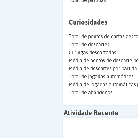
Total de partidas
Curiosidades
Total de pontos de cartas desc
Total de descartes
Curingas descartados
Média de pontos de descarte po
Média de descartes por partida
Total de jogadas automáticas
Média de jogadas automáticas 
Total de abandonos
Atividade Recente