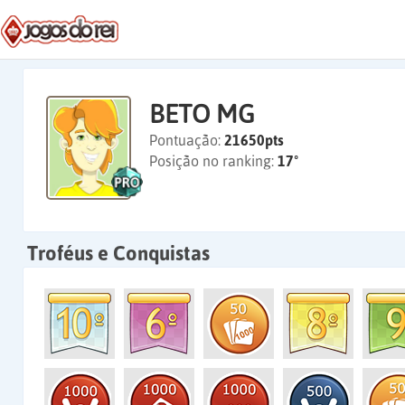
BETO MG
Pontuação:
21650pts
Posição no ranking:
17º
Troféus e Conquistas