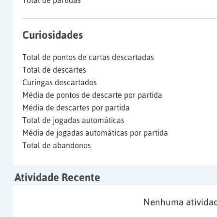
Total de partidas
Curiosidades
Total de pontos de cartas descartadas
Total de descartes
Curingas descartados
Média de pontos de descarte por partida
Média de descartes por partida
Total de jogadas automáticas
Média de jogadas automáticas por partida
Total de abandonos
Atividade Recente
Nenhuma atividad