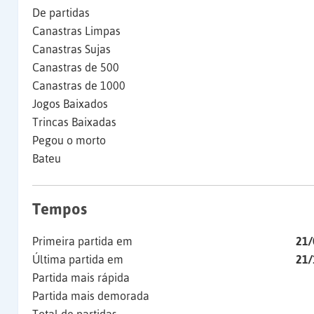
De partidas
Canastras Limpas
Canastras Sujas
Canastras de 500
Canastras de 1000
Jogos Baixados
Trincas Baixadas
Pegou o morto
Bateu
Tempos
Primeira partida em
21/
Última partida em
21/
Partida mais rápida
Partida mais demorada