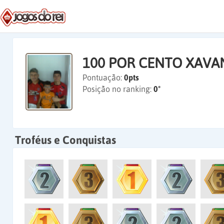
100 POR CENTO XAVA
Pontuação:
0pts
Posição no ranking:
0º
Troféus e Conquistas