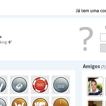
Já tem uma co
s
king:
0º
Amigos
(7)