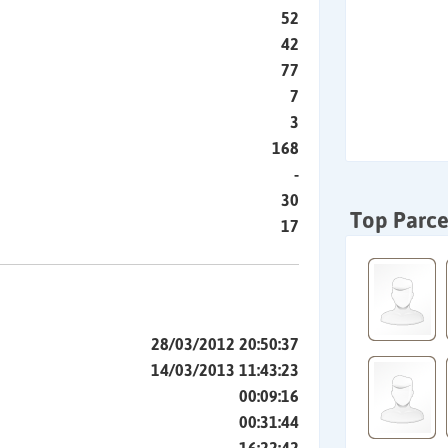
52
42
77
7
3
168
-
30
Top Parce
17
28/03/2012 20:50:37
14/03/2013 11:43:23
00:09:16
00:31:44