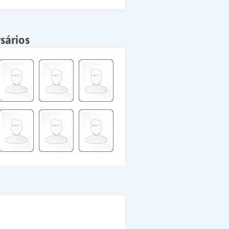
sários