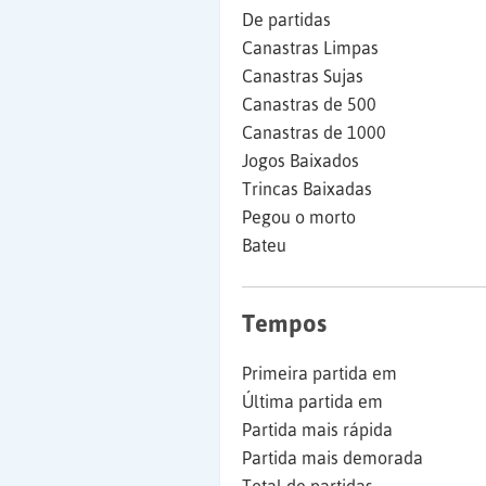
De partidas
Canastras Limpas
Canastras Sujas
Canastras de 500
Canastras de 1000
Jogos Baixados
Trincas Baixadas
Pegou o morto
Bateu
Tempos
Primeira partida em
Última partida em
Partida mais rápida
Partida mais demorada