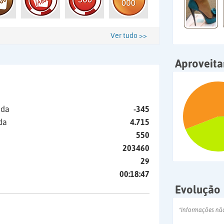
Ver tudo >>
Aproveit
ida
-345
da
4.715
550
203460
29
00:18:47
Evolução
*Informações nã