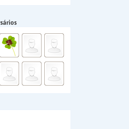
sários