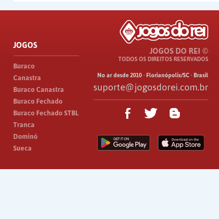
JOGOS
JOGOS DO REI ©
TODOS OS DIREITOS RESERVADOS
Buraco
No ar desde 2010 · Florianópolis/SC · Brasil
Canastra
suporte@jogosdorei.com.br
Buraco Canastra
Buraco Fechado
Buraco Fechado STBL
Tranca
Dominó
Sueca