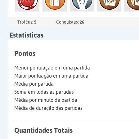
Troféus:
5
Conquistas:
26
Estatísticas
Pontos
Menor pontuação em uma partida
Maior pontuação em uma partida
Média por partida
Soma em todas as partidas
Média por minuto de partida
Média de duração das partidas
Quantidades Totais