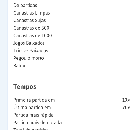
De partidas
Canastras Limpas
Canastras Sujas
Canastras de 500
Canastras de 1000
Jogos Baixados
Trincas Baixadas
Pegou o morto
Bateu
Tempos
Primeira partida em
17/
Última partida em
20/
Partida mais rápida
Partida mais demorada