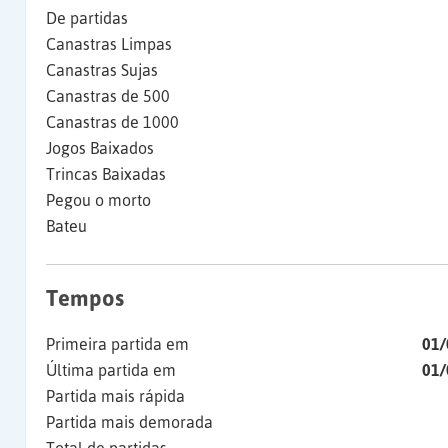
De partidas
Canastras Limpas
Canastras Sujas
Canastras de 500
Canastras de 1000
Jogos Baixados
Trincas Baixadas
Pegou o morto
Bateu
Tempos
Primeira partida em
01/
Última partida em
01/
Partida mais rápida
Partida mais demorada