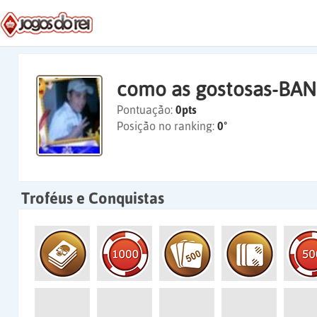
como as gostosas-BA
Pontuação:
0pts
Posição no ranking:
0º
Troféus e Conquistas