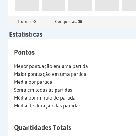
Troféus:
0
Conquistas:
15
Estatísticas
Pontos
Menor pontuação em uma partida
Maior pontuação em uma partida
Média por partida
Soma em todas as partidas
Média por minuto de partida
Média de duração das partidas
Quantidades Totais