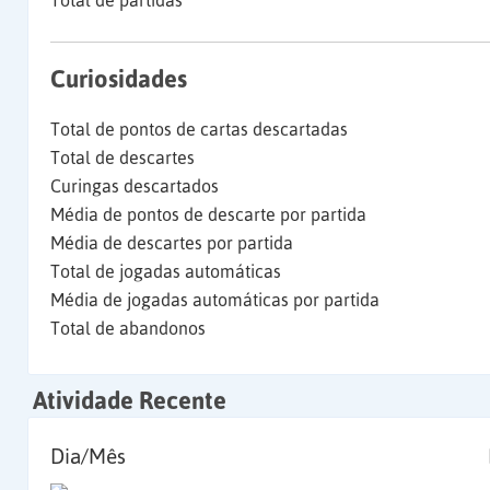
Total de partidas
Curiosidades
Total de pontos de cartas descartadas
Total de descartes
Curingas descartados
Média de pontos de descarte por partida
Média de descartes por partida
Total de jogadas automáticas
Média de jogadas automáticas por partida
Total de abandonos
Atividade Recente
Dia/Mês