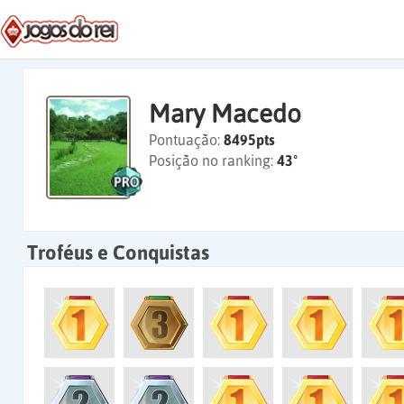
Mary Macedo
Pontuação:
8495pts
Posição no ranking:
43º
Troféus e Conquistas