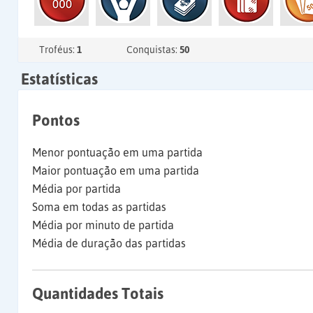
Troféus:
1
Conquistas:
50
Estatísticas
Pontos
Menor pontuação em uma partida
Maior pontuação em uma partida
Média por partida
Soma em todas as partidas
Média por minuto de partida
Média de duração das partidas
Quantidades Totais