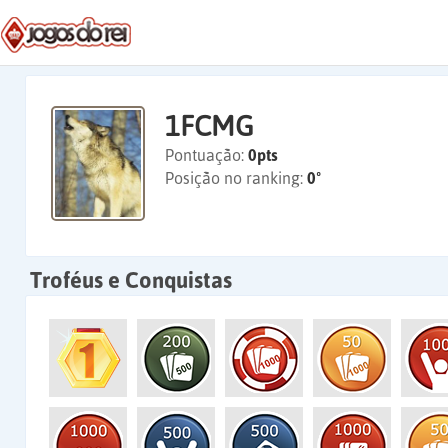
1FCMG
Pontuação:
0pts
Posição no ranking:
0º
Troféus e Conquistas