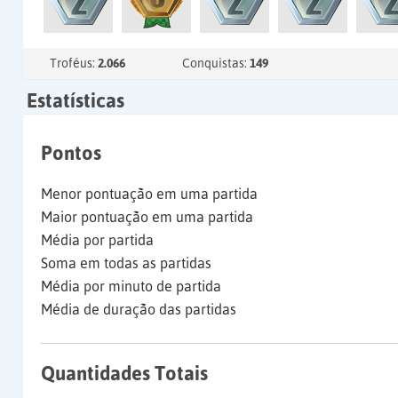
Troféus:
2.066
Conquistas:
149
Estatísticas
Pontos
Menor pontuação em uma partida
Maior pontuação em uma partida
Média por partida
Soma em todas as partidas
Média por minuto de partida
Média de duração das partidas
Quantidades Totais