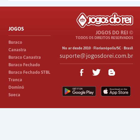
JOGOS
JOGOS DO REI ©
TODOS OS DIREITOS RESERVADOS
Buraco
No ar desde 2010 · Florianópolis/SC · Brasil
Canastra
suporte@jogosdorei.com.br
Buraco Canastra
Buraco Fechado
Buraco Fechado STBL
Tranca
Dominó
Sueca