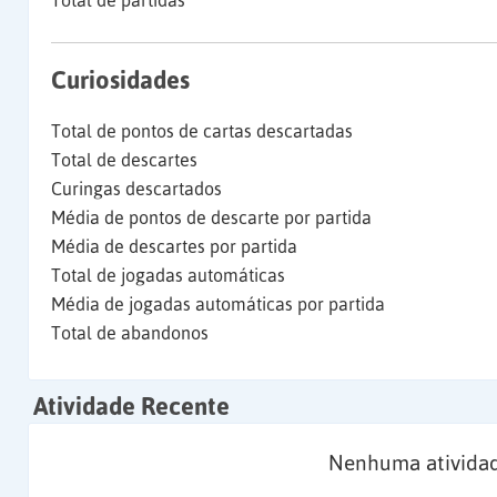
Total de partidas
Curiosidades
Total de pontos de cartas descartadas
Total de descartes
Curingas descartados
Média de pontos de descarte por partida
Média de descartes por partida
Total de jogadas automáticas
Média de jogadas automáticas por partida
Total de abandonos
Atividade Recente
Nenhuma atividad