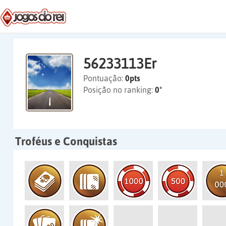
56233113Er
Pontuação:
0pts
Posição no ranking:
0º
Troféus e Conquistas