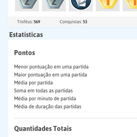
Troféus:
569
Conquistas:
53
Estatísticas
Pontos
Menor pontuação em uma partida
Maior pontuação em uma partida
Média por partida
Soma em todas as partidas
Média por minuto de partida
Média de duração das partidas
Quantidades Totais