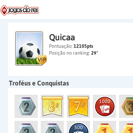
Quicaa
Pontuação:
12105pts
Posição no ranking:
29º
Troféus e Conquistas