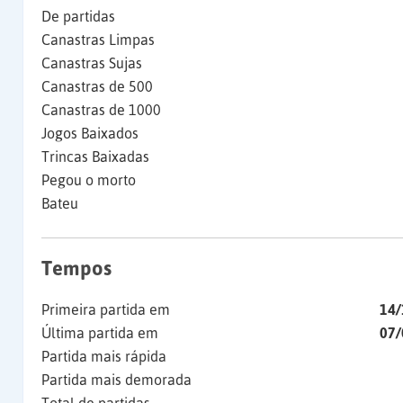
De partidas
Canastras Limpas
Canastras Sujas
Canastras de 500
Canastras de 1000
Jogos Baixados
Trincas Baixadas
Pegou o morto
Bateu
Tempos
Primeira partida em
14/
Última partida em
07/
Partida mais rápida
Partida mais demorada