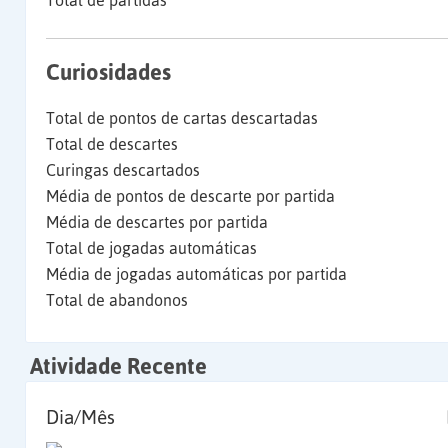
Total de partidas
Curiosidades
Total de pontos de cartas descartadas
Total de descartes
Curingas descartados
Média de pontos de descarte por partida
Média de descartes por partida
Total de jogadas automáticas
Média de jogadas automáticas por partida
Total de abandonos
Atividade Recente
Dia/Mês