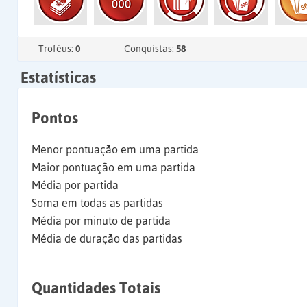
Troféus:
0
Conquistas:
58
Estatísticas
Pontos
Menor pontuação em uma partida
Maior pontuação em uma partida
Média por partida
Soma em todas as partidas
Média por minuto de partida
Média de duração das partidas
Quantidades Totais