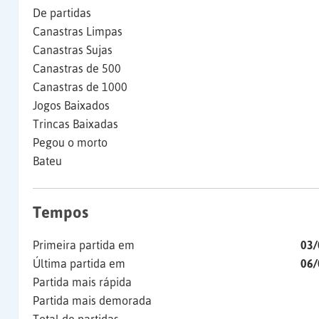
De partidas
Canastras Limpas
Canastras Sujas
Canastras de 500
Canastras de 1000
Jogos Baixados
Trincas Baixadas
Pegou o morto
Bateu
Tempos
Primeira partida em
03/
Última partida em
06/
Partida mais rápida
Partida mais demorada