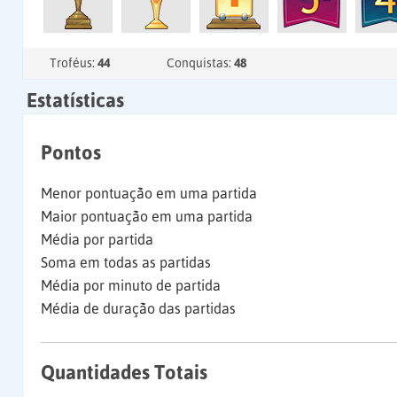
Troféus:
44
Conquistas:
48
Estatísticas
Pontos
Menor pontuação em uma partida
Maior pontuação em uma partida
Média por partida
Soma em todas as partidas
Média por minuto de partida
Média de duração das partidas
Quantidades Totais