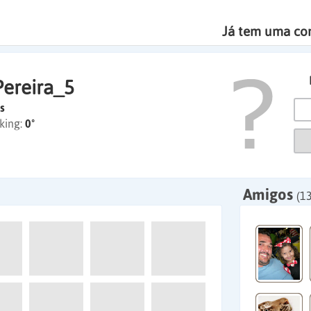
Já tem uma co
Pereira_5
s
king:
0º
Amigos
(1