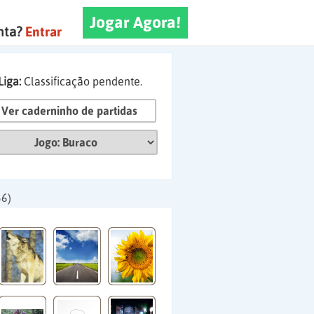
Jogar Agora!
nta?
Entrar
Liga:
Classificação pendente.
Ver caderninho de partidas
36)