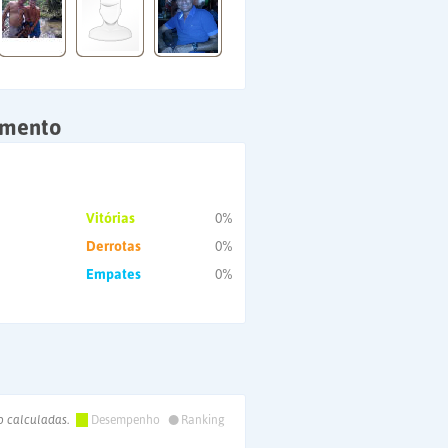
amento
Vitórias
0%
Derrotas
0%
Empates
0%
•
o calculadas.
Desempenho
Ranking