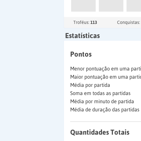
Troféus:
113
Conquistas:
Estatísticas
Pontos
Menor pontuação em uma part
Maior pontuação em uma parti
Média por partida
Soma em todas as partidas
Média por minuto de partida
Média de duração das partidas
Quantidades Totais