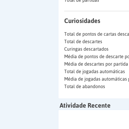
Total de partidas
Curiosidades
Total de pontos de cartas desc
Total de descartes
Curingas descartados
Média de pontos de descarte po
Média de descartes por partida
Total de jogadas automáticas
Média de jogadas automáticas 
Total de abandonos
Atividade Recente