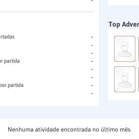
-
Top Adver
artadas
-
-
-
r partida
-
-
-
por partida
-
-
Nenhuma atividade encontrada no último mês.