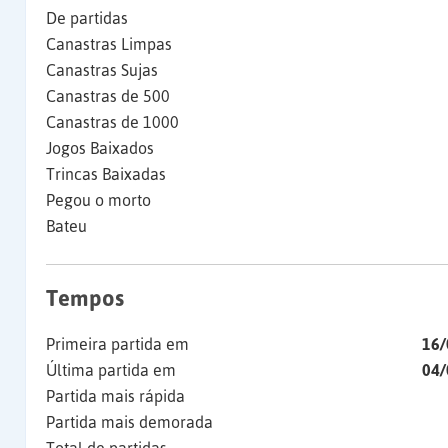
De partidas
Canastras Limpas
Canastras Sujas
Canastras de 500
Canastras de 1000
Jogos Baixados
Trincas Baixadas
Pegou o morto
Bateu
Tempos
Primeira partida em
16/
Última partida em
04/
Partida mais rápida
Partida mais demorada