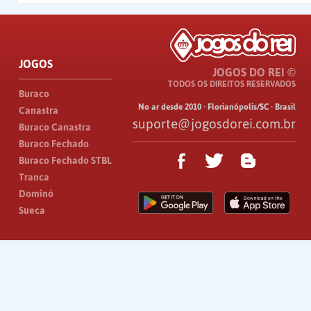
JOGOS
JOGOS DO REI ©
TODOS OS DIREITOS RESERVADOS
Buraco
No ar desde 2010 · Florianópolis/SC · Brasil
Canastra
suporte@jogosdorei.com.br
Buraco Canastra
Buraco Fechado
Buraco Fechado STBL
Tranca
Dominó
Sueca