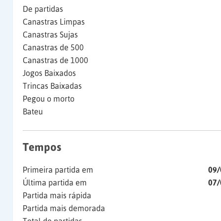
De partidas
Canastras Limpas
Canastras Sujas
Canastras de 500
Canastras de 1000
Jogos Baixados
Trincas Baixadas
Pegou o morto
Bateu
Tempos
Primeira partida em
09/
Última partida em
07/
Partida mais rápida
Partida mais demorada