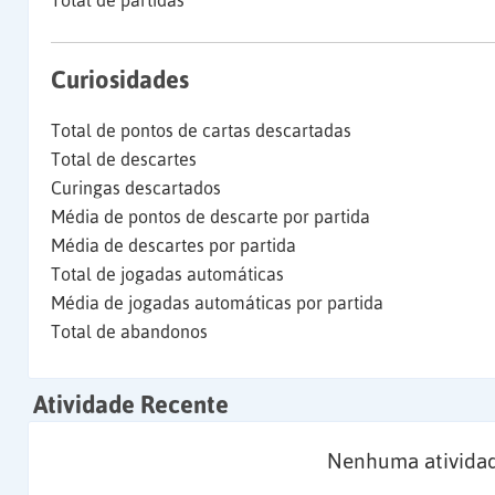
Total de partidas
Curiosidades
Total de pontos de cartas descartadas
Total de descartes
Curingas descartados
Média de pontos de descarte por partida
Média de descartes por partida
Total de jogadas automáticas
Média de jogadas automáticas por partida
Total de abandonos
Atividade Recente
Nenhuma atividad