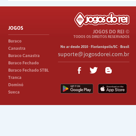
JOGOS
JOGOS DO REI ©
TODOS OS DIREITOS RESERVADOS
Buraco
No ar desde 2010 · Florianópolis/SC · Brasil
Canastra
suporte@jogosdorei.com.br
Buraco Canastra
Buraco Fechado
Buraco Fechado STBL
Tranca
Dominó
Sueca