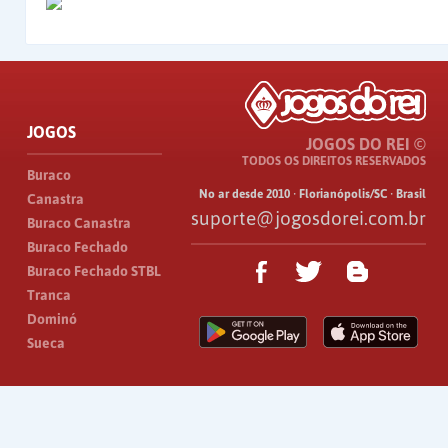
JOGOS
JOGOS DO REI ©
TODOS OS DIREITOS RESERVADOS
Buraco
No ar desde 2010 · Florianópolis/SC · Brasil
Canastra
suporte@jogosdorei.com.br
Buraco Canastra
Buraco Fechado
Buraco Fechado STBL
Tranca
Dominó
Sueca