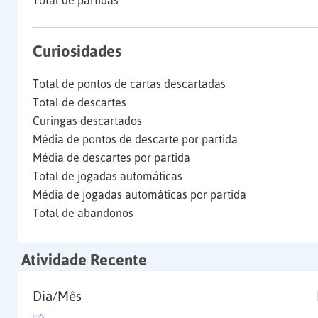
Total de partidas
Curiosidades
Total de pontos de cartas descartadas
Total de descartes
Curingas descartados
Média de pontos de descarte por partida
Média de descartes por partida
Total de jogadas automáticas
Média de jogadas automáticas por partida
Total de abandonos
Atividade Recente
Dia/Mês