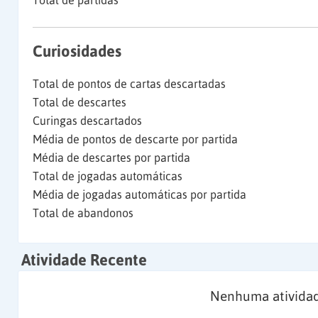
Total de partidas
Curiosidades
Total de pontos de cartas descartadas
Total de descartes
Curingas descartados
Média de pontos de descarte por partida
Média de descartes por partida
Total de jogadas automáticas
Média de jogadas automáticas por partida
Total de abandonos
Atividade Recente
Nenhuma atividad