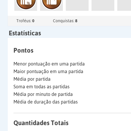
Troféus:
0
Conquistas:
8
Estatísticas
Pontos
Menor pontuação em uma partida
Maior pontuação em uma partida
Média por partida
Soma em todas as partidas
Média por minuto de partida
Média de duração das partidas
Quantidades Totais