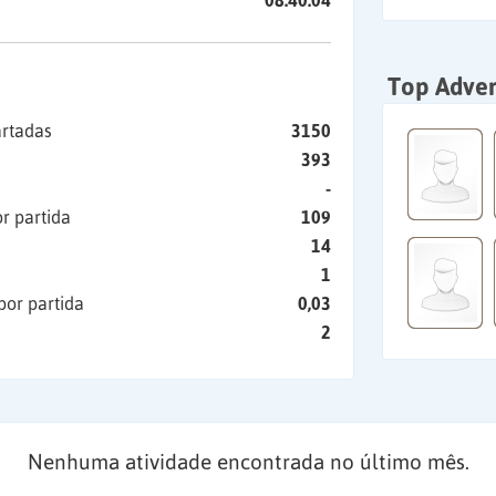
08:40:04
Top Adver
artadas
3150
393
-
r partida
109
14
1
por partida
0,03
2
Nenhuma atividade encontrada no último mês.