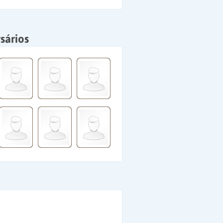
sários