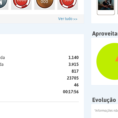
Ver tudo >>
Aproveit
ida
1.140
da
3.915
817
23705
46
00:17:56
Evolução
*Informações nã