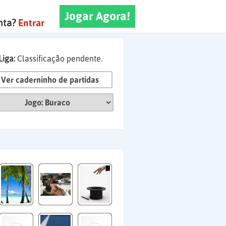
Jogar Agora!
nta?
Entrar
Liga:
Classificação pendente.
Ver caderninho de partidas