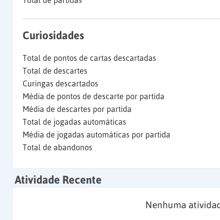
Total de partidas
Curiosidades
Total de pontos de cartas descartadas
Total de descartes
Curingas descartados
Média de pontos de descarte por partida
Média de descartes por partida
Total de jogadas automáticas
Média de jogadas automáticas por partida
Total de abandonos
Atividade Recente
Nenhuma atividad