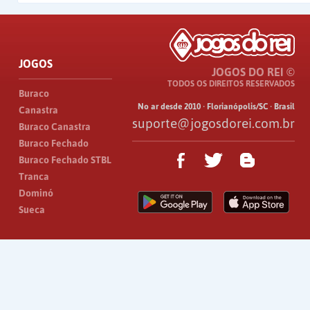
JOGOS
JOGOS DO REI ©
TODOS OS DIREITOS RESERVADOS
Buraco
No ar desde 2010 · Florianópolis/SC · Brasil
Canastra
suporte@jogosdorei.com.br
Buraco Canastra
Buraco Fechado
Buraco Fechado STBL
Tranca
Dominó
Sueca