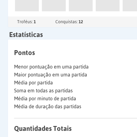
Troféus:
1
Conquistas:
12
Estatísticas
Pontos
Menor pontuação em uma partida
Maior pontuação em uma partida
Média por partida
Soma em todas as partidas
Média por minuto de partida
Média de duração das partidas
Quantidades Totais