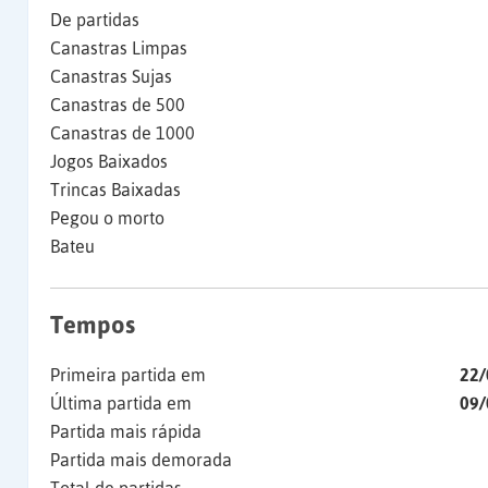
De partidas
Canastras Limpas
Canastras Sujas
Canastras de 500
Canastras de 1000
Jogos Baixados
Trincas Baixadas
Pegou o morto
Bateu
Tempos
Primeira partida em
22/
Última partida em
09/
Partida mais rápida
Partida mais demorada