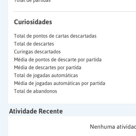
Total de partidas
Curiosidades
Total de pontos de cartas descartadas
Total de descartes
Curingas descartados
Média de pontos de descarte por partida
Média de descartes por partida
Total de jogadas automáticas
Média de jogadas automáticas por partida
Total de abandonos
Atividade Recente
Nenhuma atividad