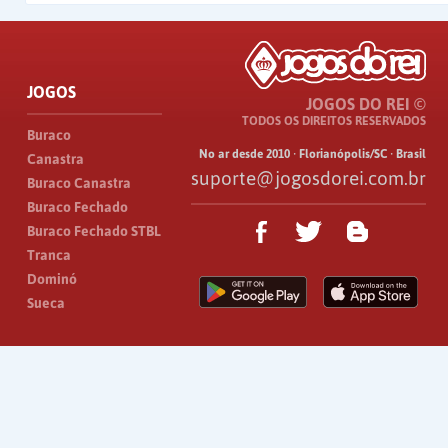
JOGOS
JOGOS DO REI ©
TODOS OS DIREITOS RESERVADOS
Buraco
No ar desde 2010 · Florianópolis/SC · Brasil
Canastra
suporte@jogosdorei.com.br
Buraco Canastra
Buraco Fechado
Buraco Fechado STBL
Tranca
Dominó
Sueca