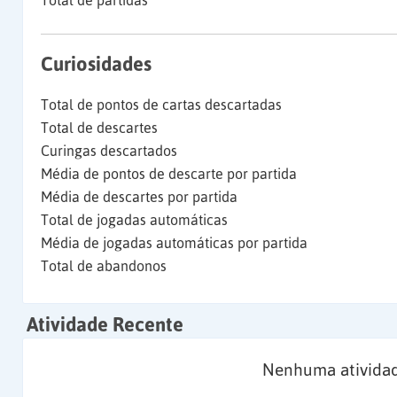
Total de partidas
Curiosidades
Total de pontos de cartas descartadas
Total de descartes
Curingas descartados
Média de pontos de descarte por partida
Média de descartes por partida
Total de jogadas automáticas
Média de jogadas automáticas por partida
Total de abandonos
Atividade Recente
Nenhuma atividad