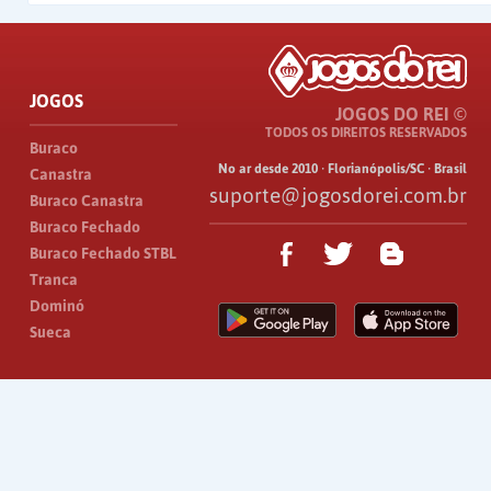
JOGOS
JOGOS DO REI ©
TODOS OS DIREITOS RESERVADOS
Buraco
No ar desde 2010 · Florianópolis/SC · Brasil
Canastra
suporte@jogosdorei.com.br
Buraco Canastra
Buraco Fechado
Buraco Fechado STBL
Tranca
Dominó
Sueca