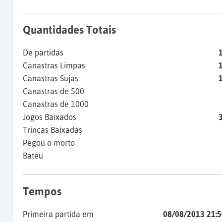
Quantidades Totais
De partidas
Canastras Limpas
Canastras Sujas
Canastras de 500
Canastras de 1000
Jogos Baixados
Trincas Baixadas
Pegou o morto
Bateu
Tempos
Primeira partida em
08/08/2013 21:5