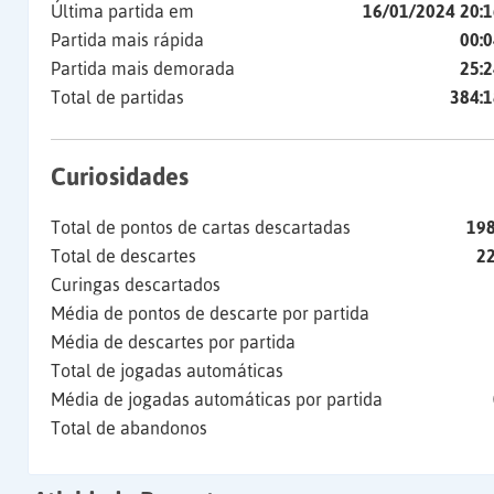
Última partida em
16/01/2024 20:1
Partida mais rápida
00:0
Partida mais demorada
25:2
Total de partidas
384:1
Curiosidades
Total de pontos de cartas descartadas
19
Total de descartes
2
Curingas descartados
Média de pontos de descarte por partida
Média de descartes por partida
Total de jogadas automáticas
Média de jogadas automáticas por partida
Total de abandonos