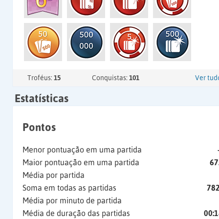
Troféus:
15
Conquistas:
101
Ver tud
Estatísticas
Pontos
Menor pontuação em uma partida
Maior pontuação em uma partida
67
Média por partida
Soma em todas as partidas
78
Média por minuto de partida
Média de duração das partidas
00:1