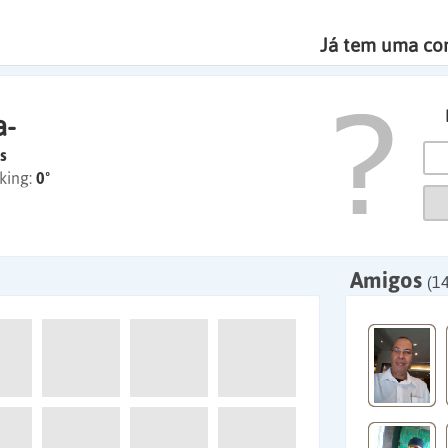
Já tem uma co
a-
s
king:
0º
Amigos
(14