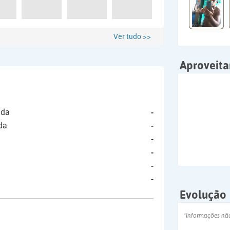
Ver tudo >>
Aproveit
ida
-
da
-
-
-
-
-
Evolução
*Informações nã