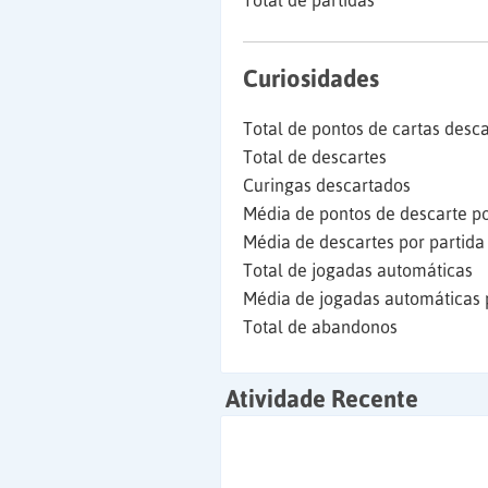
Total de partidas
Curiosidades
Total de pontos de cartas desc
Total de descartes
Curingas descartados
Média de pontos de descarte po
Média de descartes por partida
Total de jogadas automáticas
Média de jogadas automáticas 
Total de abandonos
Atividade Recente