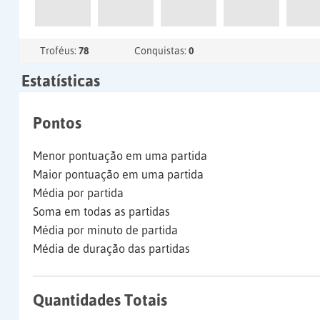
Troféus:
78
Conquistas:
0
Estatísticas
Pontos
Menor pontuação em uma partida
Maior pontuação em uma partida
Média por partida
Soma em todas as partidas
Média por minuto de partida
Média de duração das partidas
Quantidades Totais