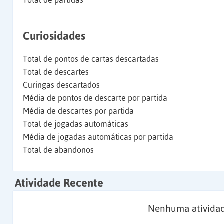
Total de partidas
Curiosidades
Total de pontos de cartas descartadas
Total de descartes
Curingas descartados
Média de pontos de descarte por partida
Média de descartes por partida
Total de jogadas automáticas
Média de jogadas automáticas por partida
Total de abandonos
Atividade Recente
Nenhuma atividad