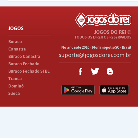
JOGOS
JOGOS DO REI ©
TODOS OS DIREITOS RESERVADOS
Buraco
No ar desde 2010 · Florianópolis/SC · Brasil
Canastra
suporte@jogosdorei.com.br
Buraco Canastra
Buraco Fechado
Buraco Fechado STBL
Tranca
Dominó
Sueca