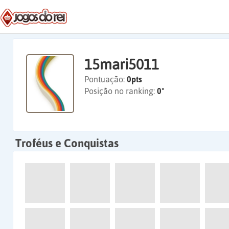
15mari5011
Pontuação:
0pts
Posição no ranking:
0º
Troféus e Conquistas