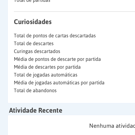
Total de partidas
Curiosidades
Total de pontos de cartas descartadas
Total de descartes
Curingas descartados
Média de pontos de descarte por partida
Média de descartes por partida
Total de jogadas automáticas
Média de jogadas automáticas por partida
Total de abandonos
Atividade Recente
Nenhuma atividad