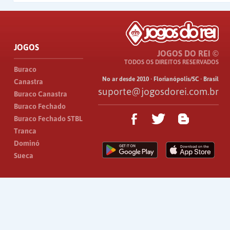
JOGOS
JOGOS DO REI ©
TODOS OS DIREITOS RESERVADOS
Buraco
No ar desde 2010 · Florianópolis/SC · Brasil
Canastra
suporte@jogosdorei.com.br
Buraco Canastra
Buraco Fechado
Buraco Fechado STBL
Tranca
Dominó
Sueca