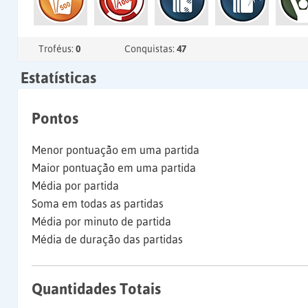
Troféus:
0
Conquistas:
47
Estatísticas
Pontos
Menor pontuação em uma partida
Maior pontuação em uma partida
Média por partida
Soma em todas as partidas
Média por minuto de partida
Média de duração das partidas
Quantidades Totais