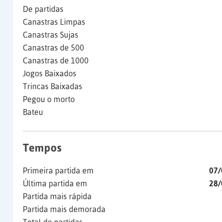
De partidas
Canastras Limpas
Canastras Sujas
Canastras de 500
Canastras de 1000
Jogos Baixados
Trincas Baixadas
Pegou o morto
Bateu
Tempos
Primeira partida em
07/
Última partida em
28/
Partida mais rápida
Partida mais demorada