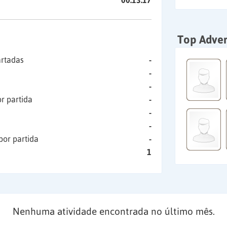
00:13:17
Top Adver
artadas
-
-
-
r partida
-
-
-
por partida
-
1
Nenhuma atividade encontrada no último mês.