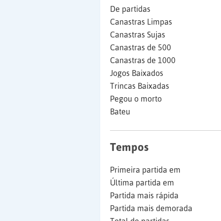
De partidas
Canastras Limpas
Canastras Sujas
Canastras de 500
Canastras de 1000
Jogos Baixados
Trincas Baixadas
Pegou o morto
Bateu
Tempos
Primeira partida em
Última partida em
Partida mais rápida
Partida mais demorada