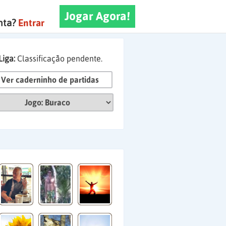
Jogar Agora!
nta?
Entrar
Liga:
Classificação pendente.
Ver caderninho de partidas