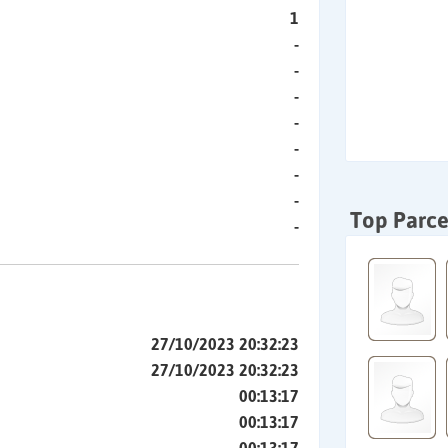
1
-
-
-
-
-
-
-
Top Parce
-
27/10/2023 20:32:23
27/10/2023 20:32:23
00:13:17
00:13:17