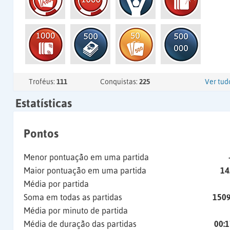
Troféus:
111
Conquistas:
225
Ver tud
Estatísticas
Pontos
Menor pontuação em uma partida
Maior pontuação em uma partida
14
Média por partida
Soma em todas as partidas
150
Média por minuto de partida
Média de duração das partidas
00:1