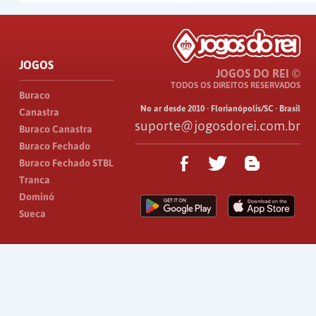
JOGOS
JOGOS DO REI ©
TODOS OS DIREITOS RESERVADOS
Buraco
No ar desde 2010 · Florianópolis/SC · Brasil
Canastra
suporte@jogosdorei.com.br
Buraco Canastra
Buraco Fechado
Buraco Fechado STBL
Tranca
Dominó
Sueca