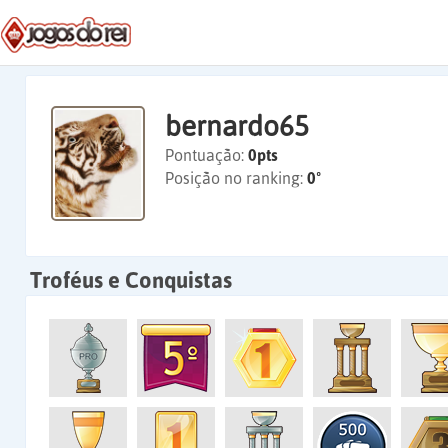
bernardo65
Pontuação:
0pts
Posição no ranking:
0º
Troféus e Conquistas