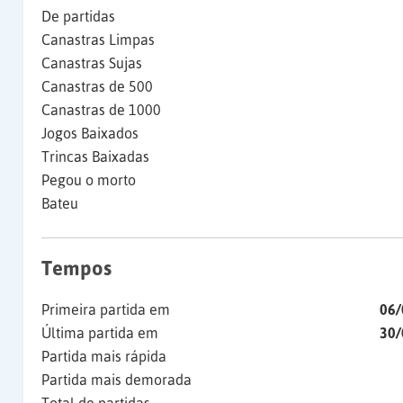
De partidas
Canastras Limpas
Canastras Sujas
Canastras de 500
Canastras de 1000
Jogos Baixados
Trincas Baixadas
Pegou o morto
Bateu
Tempos
Primeira partida em
06/
Última partida em
30/
Partida mais rápida
Partida mais demorada