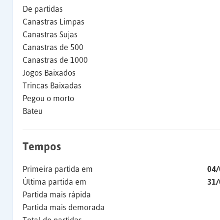
De partidas
Canastras Limpas
Canastras Sujas
Canastras de 500
Canastras de 1000
Jogos Baixados
Trincas Baixadas
Pegou o morto
Bateu
Tempos
Primeira partida em
04/
Última partida em
31/
Partida mais rápida
Partida mais demorada