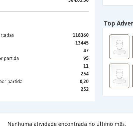
364:05:50
Top Adver
artadas
118360
13445
47
r partida
95
11
254
por partida
0,20
252
Nenhuma atividade encontrada no último mês.