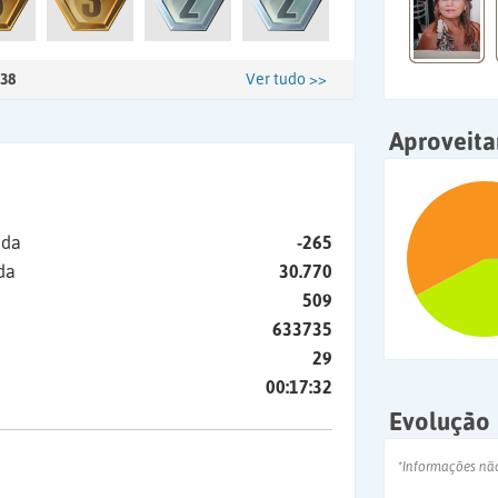
38
Ver tudo >>
Aproveit
ida
-265
da
30.770
509
633735
29
00:17:32
Evolução
*Informações nã