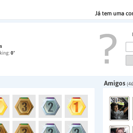
Já tem uma co
s
king:
0º
Amigos
(46