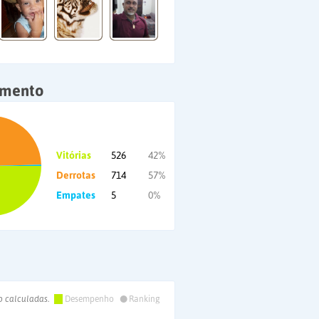
amento
Vitórias
526
42%
Derrotas
714
57%
Empates
5
0%
•
o calculadas.
Desempenho
Ranking