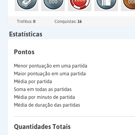
Troféus:
0
Conquistas:
16
Estatísticas
Pontos
Menor pontuação em uma partida
Maior pontuação em uma partida
Média por partida
Soma em todas as partidas
Média por minuto de partida
Média de duração das partidas
Quantidades Totais