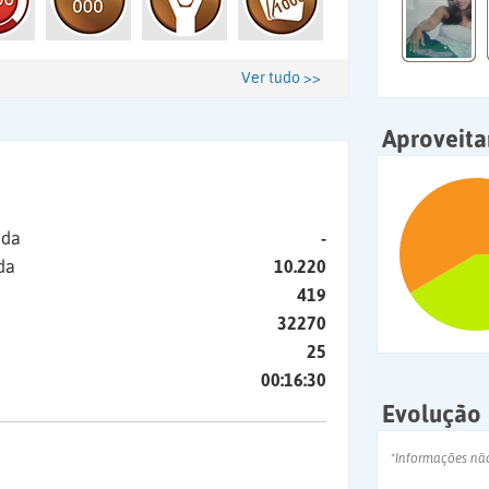
Ver tudo >>
Aproveit
ida
-
da
10.220
419
32270
25
00:16:30
Evolução
*Informações nã