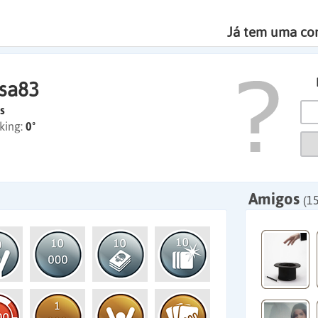
Já tem uma co
esa83
s
king:
0º
Amigos
(1