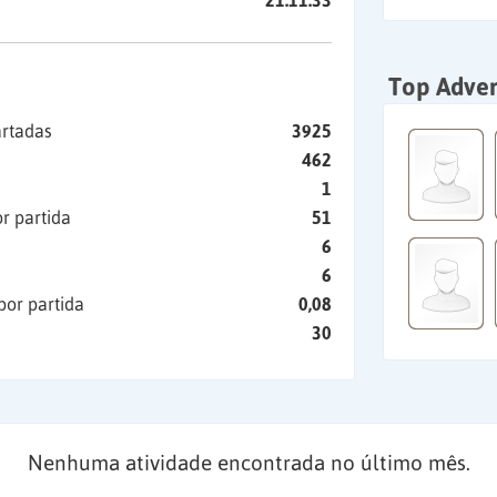
21:11:33
Top Adver
artadas
3925
462
1
r partida
51
6
6
por partida
0,08
30
Nenhuma atividade encontrada no último mês.