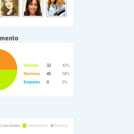
amento
Vitórias
32
42%
Derrotas
45
58%
Empates
0
0%
•
o calculadas.
Desempenho
Ranking